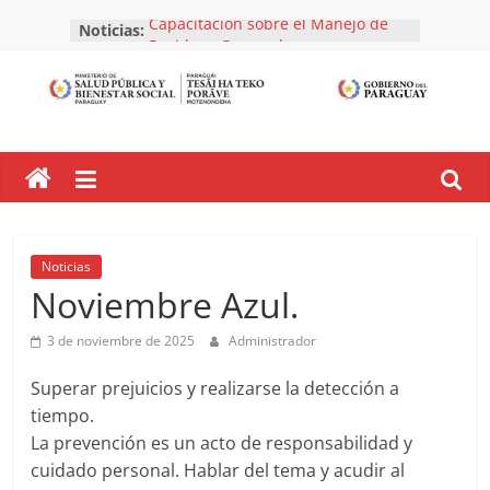
Skip
Capacitación sobre el Manejo de
Noticias:
to
Residuos Generados en
content
Establecimientos de Salud y Afines.
Inspección a Empresa Naviera.
Dirección
¡Avanzamos en la gestión correcta
de residuos hospitalarios!
General
Listado de establecimientos y
empresas registradas y habilitadas.
Mes de Agosto 2026
de
Inscribí a tu Establecimiento en el
Registro Nacional de Generadores
Noticias
de Residuos.
Salud
Noviembre Azul.
Ambiental
3 de noviembre de 2025
Administrador
Superar prejuicios y realizarse la detección a
tiempo.
La prevención es un acto de responsabilidad y
cuidado personal. Hablar del tema y acudir al