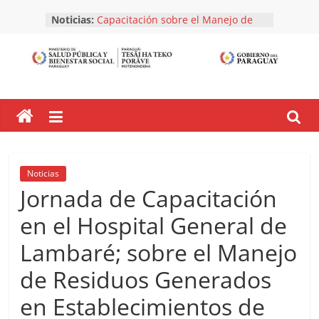
Skip
Noticias:
Capacitación sobre el Manejo de
to
Residuos Generados en
content
Establecimientos de Salud y Afines.
Inspección a Empresa Naviera.
Dirección
¡Avanzamos en la gestión correcta
de residuos hospitalarios!
General
Listado de establecimientos y
empresas registradas y habilitadas.
Mes de Agosto 2026
de
Inscribí a tu Establecimiento en el
Registro Nacional de Generadores
Noticias
de Residuos.
Salud
Jornada de Capacitación
en el Hospital General de
Ambiental
Lambaré; sobre el Manejo
de Residuos Generados
en Establecimientos de