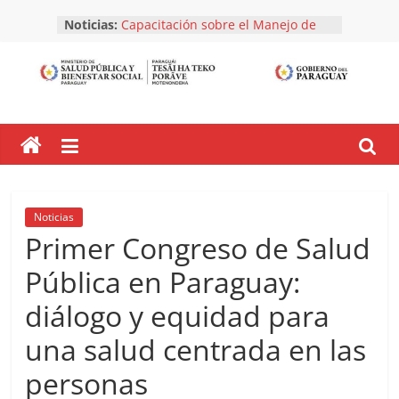
Skip
Noticias:
Capacitación sobre el Manejo de
to
Residuos Generados en
content
Establecimientos de Salud y Afines.
Inspección a Empresa Naviera.
Dirección
¡Avanzamos en la gestión correcta
de residuos hospitalarios!
General
Listado de establecimientos y
empresas registradas y habilitadas.
Mes de Agosto 2026
de
Inscribí a tu Establecimiento en el
Registro Nacional de Generadores
Noticias
de Residuos.
Salud
Primer Congreso de Salud
Pública en Paraguay:
Ambiental
diálogo y equidad para
una salud centrada en las
personas