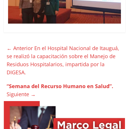
← Anterior
En el Hospital Nacional de Itauguá,
se realizó la capacitación sobre el Manejo de
Residuos Hospitalarios, impartida por la
DIGESA.
“Semana del Recurso Humano en Salud”.
Siguiente →